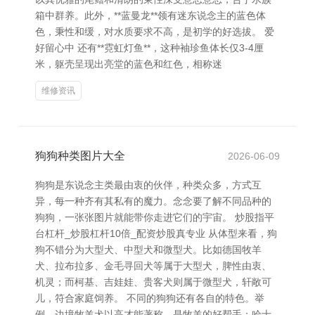
箱中群养。此外，**蓝曼龙**领有迷东说念主的蓝色体
色，秉性和缓，对水质要求不高，是初学的好选拔。 爱
好留心中 还有**霓虹灯鱼**，这种袖珍鱼体长仅3-4厘
米，躯壳呈现出亮堂的蓝色和红色，相称迷
维修资讯
狗狗种类图片大全
2026-06-09
狗狗是东说念主类最由衷的伙伴，种类众多，方式互
异，每一种齐有其私有的魔力。念念要了解不同品种的
狗狗，一张张图片就能带你走进它们的宇宙。 炒股指平
台杠杆_炒股杠杆10倍_配资炒股真专业 从体型来看，狗
狗不错分为大型犬、中型犬和微型犬。比如德国牧羊
犬、拉布拉多、金毛寻回犬等属于大型犬，脾性由衷、
机灵；而柯基、吉娃娃、贵客犬则属于微型犬，轩敞可
儿，符合家庭饲养。 不同的狗狗还有各自的特色。举
例，边境牧羊犬以高才能著称，是牧羊的好帮手；哈士