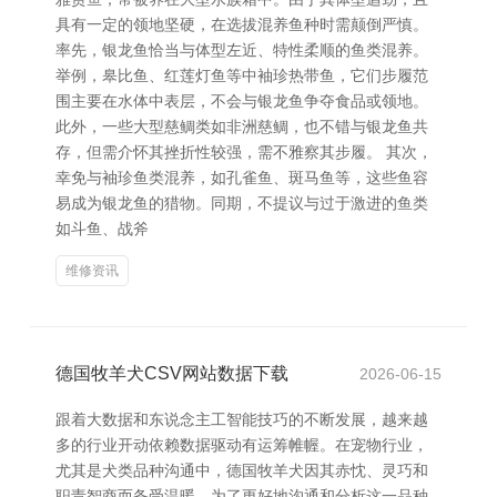
具有一定的领地坚硬，在选拔混养鱼种时需颠倒严慎。
率先，银龙鱼恰当与体型左近、特性柔顺的鱼类混养。
举例，皋比鱼、红莲灯鱼等中袖珍热带鱼，它们步履范
围主要在水体中表层，不会与银龙鱼争夺食品或领地。
此外，一些大型慈鲷类如非洲慈鲷，也不错与银龙鱼共
存，但需介怀其挫折性较强，需不雅察其步履。 其次，
幸免与袖珍鱼类混养，如孔雀鱼、斑马鱼等，这些鱼容
易成为银龙鱼的猎物。同期，不提议与过于激进的鱼类
如斗鱼、战斧
维修资讯
德国牧羊犬CSV网站数据下载
2026-06-15
跟着大数据和东说念主工智能技巧的不断发展，越来越
多的行业开动依赖数据驱动有运筹帷幄。在宠物行业，
尤其是犬类品种沟通中，德国牧羊犬因其赤忱、灵巧和
职责智商而备受温暖。为了更好地沟通和分析这一品种