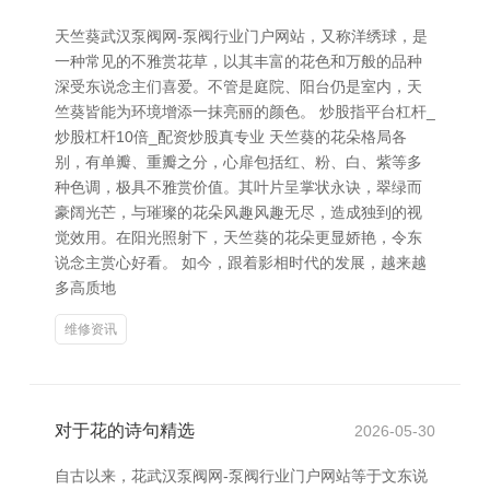
天竺葵武汉泵阀网-泵阀行业门户网站，又称洋绣球，是
一种常见的不雅赏花草，以其丰富的花色和万般的品种
深受东说念主们喜爱。不管是庭院、阳台仍是室内，天
竺葵皆能为环境增添一抹亮丽的颜色。 炒股指平台杠杆_
炒股杠杆10倍_配资炒股真专业 天竺葵的花朵格局各
别，有单瓣、重瓣之分，心扉包括红、粉、白、紫等多
种色调，极具不雅赏价值。其叶片呈掌状永诀，翠绿而
豪阔光芒，与璀璨的花朵风趣风趣无尽，造成独到的视
觉效用。在阳光照射下，天竺葵的花朵更显娇艳，令东
说念主赏心好看。 如今，跟着影相时代的发展，越来越
多高质地
维修资讯
对于花的诗句精选
2026-05-30
自古以来，花武汉泵阀网-泵阀行业门户网站等于文东说