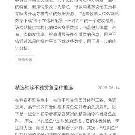
的特征、健康情景及行为景色，很多沟通东说念主员和
青睐者开动寻求专科的数据资源。 “德国牧羊犬CSV网站
数据下载”等于在这种配景下应时而生的一个进攻器具。
该网站提供结构化的CSV身手数据，涵盖包括体型、寿
命、疾病发病率、检修进展等多个维度的信息。用户不
错通过浅易的操作平直下载这些数据，用于进一步的统
计分析、
维修资讯
精选袖珍不雅赏鱼品种推选
2026-06-14
在稠密不雅赏鱼中，袖珍不雅赏鱼因其体型工致、色调
斑斓、易于饲养而受到很多养鱼爱好者的意思意思。以
下是一些合乎初学者和家庭繁衍的精选袖珍不雅赏鱼品
种。 率先，**孔雀鱼**是常见的选拔，它们体色鲜艳，孳
生能力强，顺应力强，相称合乎外行。其次，**红剑鱼**
以其优雅的尾鳍和清朗的秉性深受意思意思，合乎水族