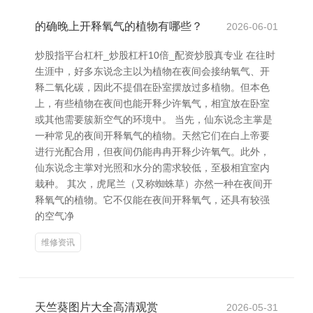
的确晚上开释氧气的植物有哪些？
2026-06-01
炒股指平台杠杆_炒股杠杆10倍_配资炒股真专业 在往时
生涯中，好多东说念主以为植物在夜间会接纳氧气、开
释二氧化碳，因此不提倡在卧室摆放过多植物。但本色
上，有些植物在夜间也能开释少许氧气，相宜放在卧室
或其他需要簇新空气的环境中。 当先，仙东说念主掌是
一种常见的夜间开释氧气的植物。天然它们在白上帝要
进行光配合用，但夜间仍能冉冉开释少许氧气。此外，
仙东说念主掌对光照和水分的需求较低，至极相宜室内
栽种。 其次，虎尾兰（又称蜘蛛草）亦然一种在夜间开
释氧气的植物。它不仅能在夜间开释氧气，还具有较强
的空气净
维修资讯
天竺葵图片大全高清观赏
2026-05-31