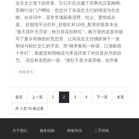
念主文士笔下的常客。它们不仅点缀了四季武汉泵阀网-
泵阀行业门户网站，也交付了东说念主们的情谊与念念
绪。在诗词中，花常常瑰丽着清秀、结义、爱情或永
逝。 炒股指平台杠杆_炒股杠杆10倍_配资炒股真专业
“接天莲叶无尽碧，映日荷花别样红”，杨万里的这首诗描
写了夏令荷塘的好意思景，让东说念主仿佛跻身于一派
翠绿与粉红交汇的宇宙。而“桃李春风一杯酒，江湖夜雨
十年灯”，黄庭坚则用桃花与李花抒发了对往昔岁月的诅
咒。 花也有哀愁的一面。“落红不是冷凌弃物，化作春
维修资讯
首页
上一页
1
2
3
4
下一页
末页
共
4
页
36
条记录
关于我们
服务指南
维修资讯
二手回收